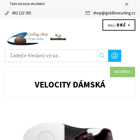
Tato verze je zkušební
602 122 355
shop
@
goldlinecurling.cz
0 Kč
0 ks /
NOVINKA
VELOCITY DÁMSKÁ