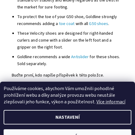
standard of stability and widely regarded as the best in
the market for sure footing.
To protect the toe of your G50 shoe, Goldline strongly
recommends adding a
toe coat
with all
G50 shoes
.
These Velocity shoes are designed for right-handed
curlers and come with a slider on the left foot and a
gripper on the right foot.
Goldline recommends a wide
Antislider
for these shoes.
Sold separately.
Buďte první, kdo napíše příspěvek k této položce.
Přidat komentář
Používáme cookies, abychom Vám umožnili pohodlné
prohlížení webu a díky analýze provozu webu neustále
Centrum Třešňovka
zlepšovali jeho funkce, výkon a použitelnost.
Více informací
NASTAVENÍ
2026 © Curling shop, všechna práva vyhrazena
Vytvořil Shoptet