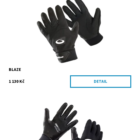
Dostupnost:
Skladem
BLAZE
1 130 Kč
DETAIL
Rukavice na curling s výraznou antikluznou zonou pro pevný
úchop
Dostupnost:
Skladem