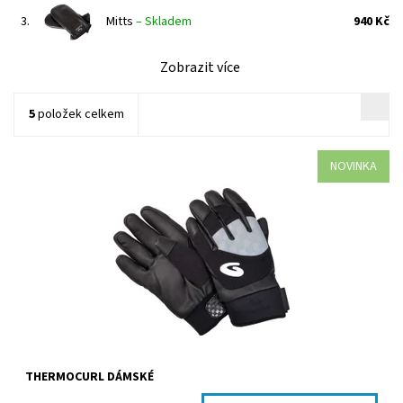
3.
Mitts
–
Skladem
940 Kč
Zobrazit více
5
položek celkem
NOVINKA
Curlingové rukavice - prémiové
Dostupnost:
Skladem
THERMOCURL DÁMSKÉ