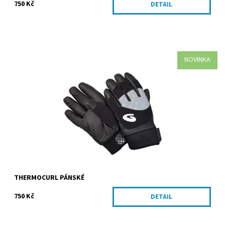
750 Kč
DETAIL
NOVINKA
Curlingové rukavice - prémiové
Dostupnost:
Skladem
THERMOCURL PÁNSKÉ
750 Kč
DETAIL