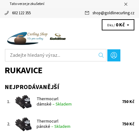
Tato verze je zkušební
602 122 355
shop
@
goldlinecurling.cz
0 Kč
0 ks /
RUKAVICE
NEJPRODÁVANĚJŠÍ
Thermocurl
1.
750 Kč
dámské
–
Skladem
Thermocurl
2.
750 Kč
pánské
–
Skladem