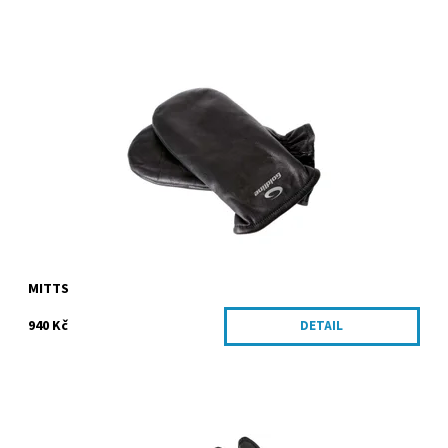
Zateplené kožené palčáky pro skipy.
Dostupnost:
Skladem
MITTS
940 Kč
DETAIL
Zateplené prstové rukavice na curling.