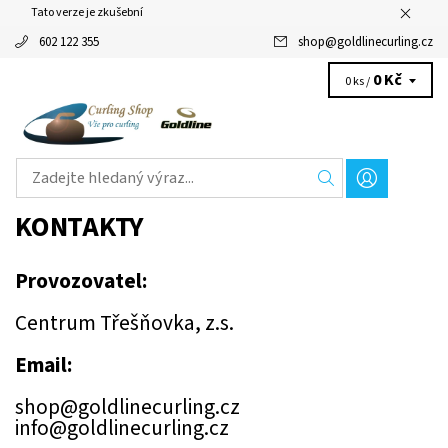
Tato verze je zkušební
602 122 355
shop
@
goldlinecurling.cz
0 Kč
0 ks /
KONTAKTY
Provozovatel:
Centrum Třešňovka, z.s.
Email:
shop@goldlinecurling.cz
info@goldlinecurling.cz