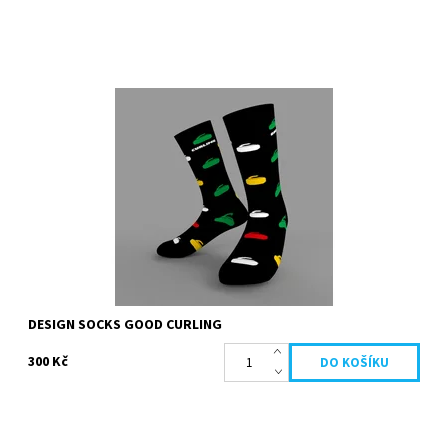
Černé designové ponožky s nápisem good curling
Dostupnost:
Skladem
DESIGN SOCKS GOOD CURLING
300 Kč