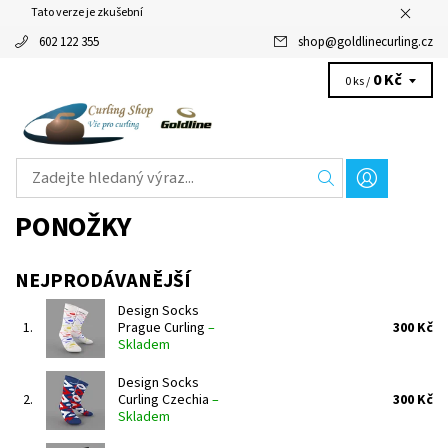
Tato verze je zkušební
602 122 355
shop
@
goldlinecurling.cz
0 Kč
0 ks /
PONOŽKY
NEJPRODÁVANĚJŠÍ
Design Socks
1.
Prague Curling
–
300 Kč
Skladem
Design Socks
2.
Curling Czechia
–
300 Kč
Skladem