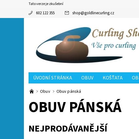
Tato verze je zkušební
602 122 355
shop
@
goldlinecurling.cz
ÚVODNÍ STRÁNKA
OBUV
KOŠŤATA
OB
Obuv
Obuv pánská
OBUV PÁNSKÁ
NEJPRODÁVANĚJŠÍ