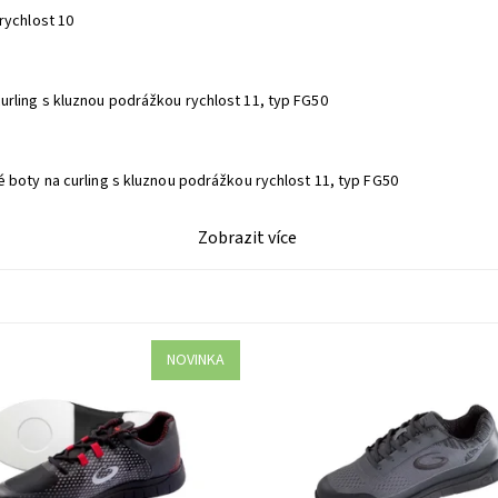
 rychlost 10
urling s kluznou podrážkou rychlost 11, typ FG50
 boty na curling s kluznou podrážkou rychlost 11, typ FG50
Zobrazit více
NOVINKA
ocity - rychlost 10
Curlingové boty s kluznou podráž
rychlost 8
ost:
Skladem
Dostupnost:
Na dotaz