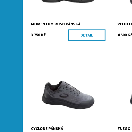
MOMENTUM RUSH PÁNSKÁ
VELOCI
3 750 Kč
4 500 K
DETAIL
Šedé boty na curling s kluznou podrážkou
Novinka,
rychlost 11, typ FG50
kluznou
Dostupnost:
Na dotaz
Dostupn
CYCLONE PÁNSKÁ
FUEGO 