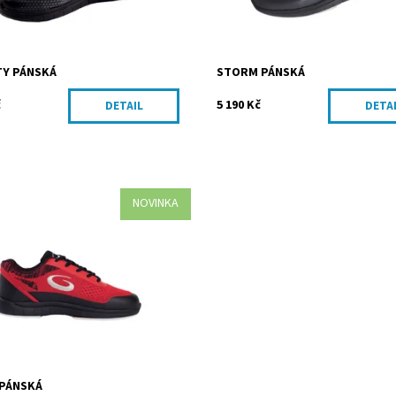
TY PÁNSKÁ
STORM PÁNSKÁ
č
5 190 Kč
DETAIL
DETA
NOVINKA
 červené boty na curling s
 podrážkou rychlost 11, typ FG50
ost:
Na dotaz
PÁNSKÁ