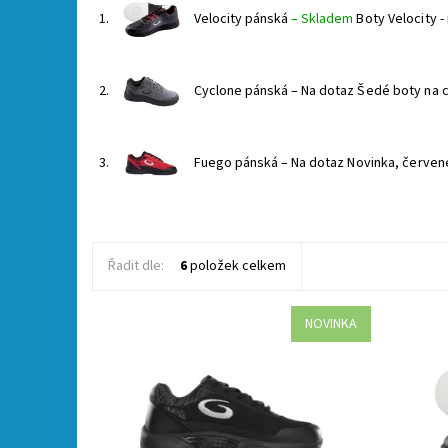
1.
Velocity pánská
–
Skladem
Boty Velocity -
2.
Cyclone pánská
–
Na dotaz
Šedé boty na c
3.
Fuego pánská
–
Na dotaz
Novinka, červené
Řadit dle:
6
položek celkem
NOVINKA
novinka, černé boty na curling, s
Boty Vel
nasazovacími podrážkami (na suchých
Dostupn
zipech), podrážky je třeba dokoupit
samostatně (antislide i kluzná - disc set)
Dostupnost:
Skladem