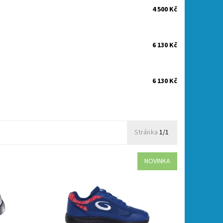
4 500 Kč
6 130 Kč
6 130 Kč
Stránka
1/1
NOVINKA
kou
Novinka, modré boty na curling s kluznou
podrážkou rychlost 11, typ FG50
Dostupnost:
Skladem